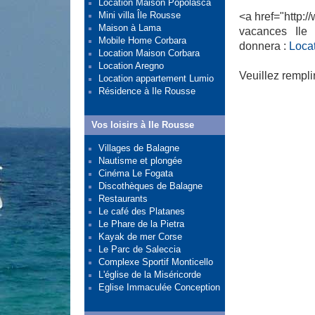
Location Maison Popolasca
Mini villa Île Rousse
<a href="http:/
Maison à Lama
vacances Ile
Mobile Home Corbara
donnera :
Loca
Location Maison Corbara
Location Aregno
Veuillez remplir
Location appartement Lumio
Résidence à Ile Rousse
Vos loisirs à Ile Rousse
Villages de Balagne
Nautisme et plongée
Cinéma Le Fogata
Discothèques de Balagne
Restaurants
Le café des Platanes
Le Phare de la Pietra
Kayak de mer Corse
Le Parc de Saleccia
Complexe Sportif Monticello
L'église de la Miséricorde
Eglise Immaculée Conception