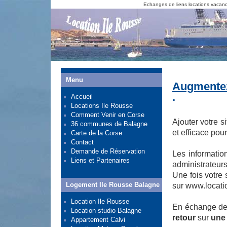
Echanges de liens locations vacanc
Menu
Augmentez 
.
Accueil
Locations Ile Rousse
Comment Venir en Corse
Ajouter votre s
36 communes de Balagne
et efficace pou
Carte de la Corse
Contact
Demande de Réservation
Les informatio
Liens et Partenaires
administrateurs
Une fois votre 
Logement Ile Rousse Balagne
sur www.locati
Location Ile Rousse
En échange de 
Location studio Balagne
retour
sur
une 
Appartement Calvi