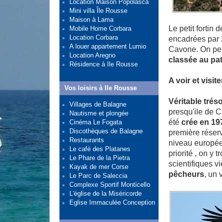
Location Maison Popolasca
Mini villa Île Rousse
Maison à Lama
Le petit fortin 
Mobile Home Corbara
Location Corbara
encadrées par
A louer appartement Lumio
Cavone. On peu
Location Aregno
classée au pa
Résidence à Ile Rousse
A voir et visit
Vos loisirs à Ile Rousse
Véritable tré
Villages de Balagne
presqu'ile de C
Nautisme et plongée
été
crée en 19
Cinéma Le Fogata
Discothèques de Balagne
première réserv
Restaurants
niveau europé
Le café des Platanes
priorité , on y 
Le Phare de la Pietra
scientifiques v
Kayak de mer Corse
pêcheurs
, un 
Le Parc de Saleccia
Complexe Sportif Monticello
L'église de la Miséricorde
Eglise Immaculée Conception