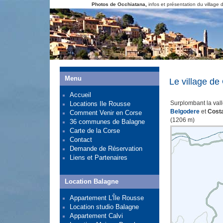
Photos de Occhiatana,
infos et présentation du village 
Menu
Le village d
Accueil
Surplombant la val
Locations Ile Rousse
Belgodere
et
Cost
Comment Venir en Corse
(1206 m)
36 communes de Balagne
Carte de la Corse
Contact
Demande de Réservation
Liens et Partenaires
Location Balagne
Appartement L'Île Rousse
Location studio Balagne
Appartement Calvi