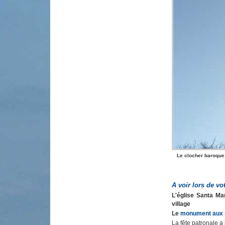
L
e clocher baroque
A voir lors de vot
L'église Santa Ma
village
Le
monument aux 
La fête patronale a 