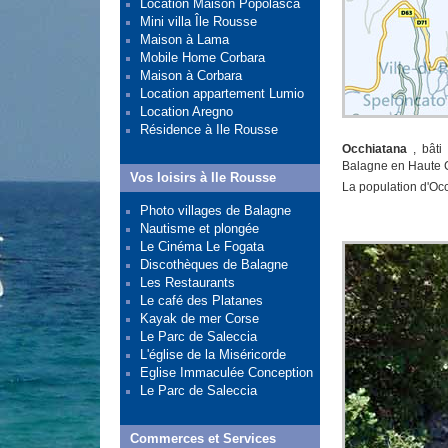
Location Maison Popolasca
Mini villa Île Rousse
Maison à Lama
Mobile Home Corbara
Maison à Corbara
Location appartement Lumio
Location Aregno
Résidence à Ile Rousse
Occhiatana
, bâti
Balagne en Haute 
Vos loisirs à Ile Rousse
La population d'Oc
Photo villages de Balagne
Nautisme et plongée
Le Cinéma Le Fogata
Discothèques de Balagne
Les Restaurants
Le café des Platanes
Kayak de mer Corse
Le Parc de Saleccia
L'église de la Miséricorde
Eglise Immaculée Conception
Le Parc de Saleccia
Commerces et Services