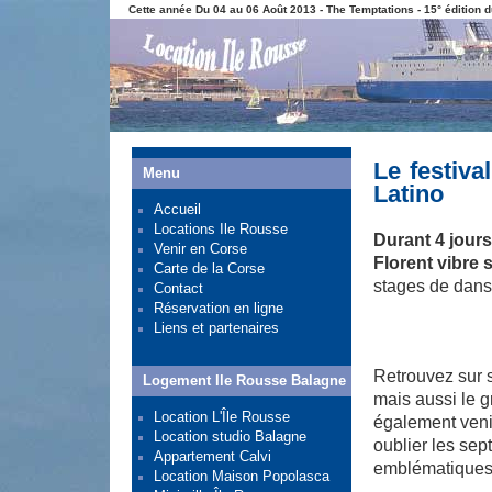
Cette année Du 04 au 06 Août 2013 - The Temptations - 15° édition d
Le festiva
Menu
Latino
Accueil
Locations Ile Rousse
Durant 4 jours
Venir en Corse
Florent vibre 
Carte de la Corse
stages de danse
Contact
Réservation en ligne
Liens et partenaires
Retrouvez sur s
Logement Ile Rousse Balagne
mais aussi le 
Location L'Île Rousse
également venir
Location studio Balagne
oublier les se
Appartement Calvi
emblématiques
Location Maison Popolasca