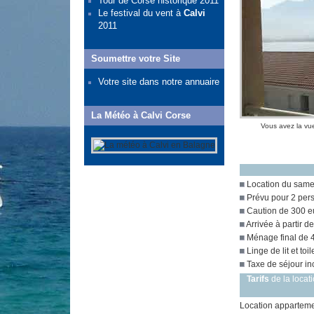
Tour de Corse historique 2011
Le festival du vent à
Calvi
2011
Soumettre votre Site
Votre site dans notre annuaire
La Météo à Calvi Corse
Vous avez la vu
Location du same
Prévu pour 2 pers
Caution de 300 eur
Arrivée à partir d
Ménage final de 4
Linge de lit et toil
Taxe de séjour inc
Tarifs
de la locat
Location appartem