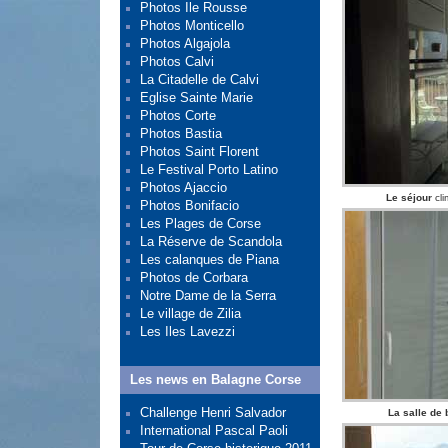
Photos Ile Rousse
Photos Monticello
Photos Algajola
Photos Calvi
La Citadelle de Calvi
Eglise Sainte Marie
Photos Corte
Photos Bastia
Photos Saint Florent
Le Festival Porto Latino
Photos Ajaccio
Le séjour
cli
Photos Bonifacio
Les Plages de Corse
La Réserve de Scandola
Les calanques de Piana
Photos de Corbara
Notre Dame de la Serra
Le village de Zilia
Les Iles Lavezzi
Les news en Balagne Corse
Challenge Henri Salvador
La salle de 
International Pascal Paoli