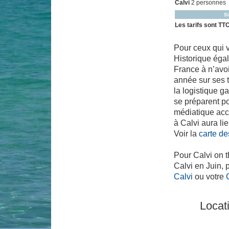
Calvi
2 personnes
Si
Les tarifs sont TT
Pour ceux qui v
Historique éga
France à n’avoi
année sur ses te
la logistique g
se préparent po
médiatique acc
à Calvi aura lie
Voir la
carte de
Pour Calvi on 
Calvi en Juin, 
Calvi
ou votre
Locat