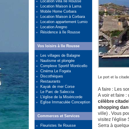
Location villa Île Rousse
Location Maison à Lama
Mobile Home Corbara
Location Maison à Corbara
Location appartement Lumio
Location Aregno
Résidence à Ile Rousse
Vos loisirs à Ile Rousse
Les villages de Balagne
Nautisme et plongée
Complexe Sportif Monticello
Cinéma Le Fogata
Discothèques
Le port et la citad
Restaurants
Kayak de mer Corse
A faire : Les s
Le Parc de Saleccia
A voir et faire 
L'église de la Miséricorde
célèbre citade
Eglise Immaculée Conception
shopping dan
ville) . Vous p
Commerces et Services
visitez l'églis
Serra à quelqu
Fleuristes Ile Rousse