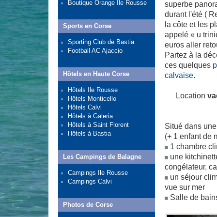
Boutique Orange Ile Rousse
superbe panor
durant l'été ( 
la côte et les 
Sports en Corse
appelé « u trin
Sporting Club de Bastia
euros aller reto
Football AC Ajaccio
Partez à la dé
ces quelques
p
Hôtels en Haute Corse
calvaise
.
Hôtels Ile Rousse
Location
va
Hôtels Monticello
Hôtels Calvi
Hôtels à Galeria
Hôtels à Saint Florent
Situé dans une
Hôtels à Bastia
(+ 1 enfant de 
1 chambre cli
une kitchinett
Les Campings de Balagne
congélateur, caf
Campings Ile Rousse
un séjour clim
Campings Calvi
vue sur mer
Salle de bain
Photos de Corse