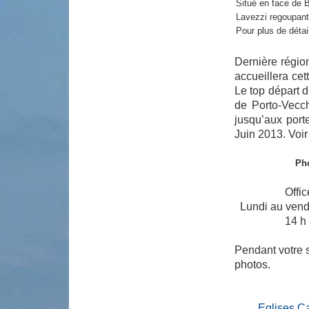
Situé en face de B
Lavezzi regoupant 
Pour plus de détai
Dernière région
accueillera cet
Le top départ d
de Porto-Vecch
jusqu’aux port
Juin 2013. Voi
Pho
Offi
Lundi au vendr
14 h
Pendant votre s
photos.
Eglises C