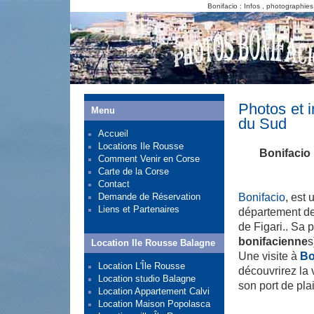
Bonifacio : Infos , photographie
Photos et 
Menu
du Sud
Accueil
Locations Ile Rousse
Bonifacio 
Comment Venir en Corse
Carte de la Corse
Contact
Demande de Réservation
Bonifacio
, est 
Liens et Partenaires
département de
de Figari.. Sa 
bonifacienne
s
Location Ile Rousse Balagne
Une visite à
Bo
Location L'Île Rousse
découvrirez la v
Location studio Balagne
son port de pl
Location Appartement Calvi
Location Maison Popolasca