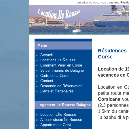
Location de vacances dans une Réside
Menu
Résidences 
Accueil
Corse
Locations Ile Rousse
Comment Venir en Corse
Location de 1
36 communes de Balagne
vacances en C
Carte de la Corse
Contact
Demande de Réservation
Location en Co
Liens et Partenaires
petite route m
Corsicana
vou
Logement Ile Rousse Balagne
(2,3 personnes)
1,5km du centr
Location L'Île Rousse
"u babbu di a pat
A louer studio Île Rousse
Appartement Calvi