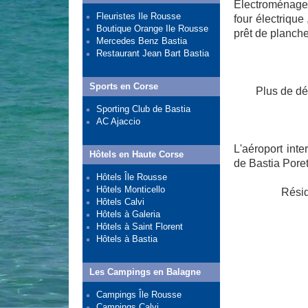
Electroménager
Fleuristes Ile Rousse
four électrique 
Boutique Orange Ile Rousse
prêt de planch
Mercedes Benz Bastia
Restaurant Jean Bart Bastia
Sports en Corse
Plus de dét
Sporting Club de Bastia
AC Ajaccio
L'aéroport int
Hôtels en Haute Corse
de Bastia Poret
Hôtels Île Rousse
Hôtels Monticello
Résid
Hôtels Calvi
Hôtels à Galeria
Hôtels à Saint Florent
Hôtels à Bastia
Les Campings en Balagne
Campings Île Rousse
Campings Calvi