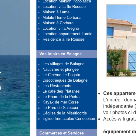
Location Maison Popolasca
Location villa Île Rousse
Maison à Lama
Mobile Home Corbara
Maison à Corbara
Location villa Aregno
Location appartement Lumio
Résidence à Ile Rousse
Vos loisirs en Balagne
Les villages de Balagne
Nautisme et plongée
Le Cinéma Le Fogata
Discothèques de Balagne
Les Restaurants
Le café des Platanes
Ces apparteme
Le Phare de la Pietra
L'entrée don
Kayak de mer Corse
indépendante (
Le Parc de Saleccia
voir photos ci-
L'église de la Miséricorde
Eglise Immaculée Conception
Accès wifi grat
équipement d
Commerces et Services