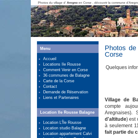
Photos du village d'
Aregno
en Corse , découvrir la commune d'Aregno 
Photos de
Menu
Corse
Accueil
Locations Ile Rousse
Quelques infor
Comment Venir en Corse
36 communes de Balagne
Carte de la Corse
Contact
Demande de Réservation
Liens et Partenaires
Village de B
compte aujou
Location Ile Rousse Balagne
Aregnaises). 
d'altitude
) est
Location L'Île Rousse
à seulement 11
Location studio Balagne
fait partie du
Location appartement Calvi