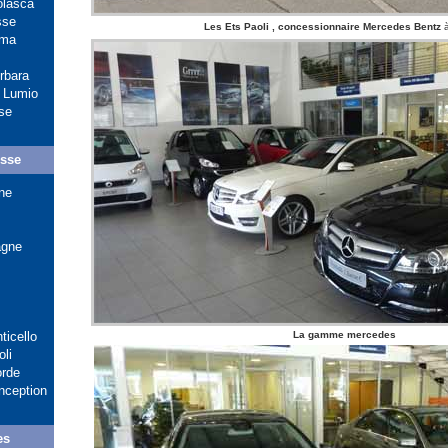
olasca
sse
Les Ets Paoli , concessionnaire Mercedes Bentz
ama
rbara
t Lumio
se
usse
ne
agne
ticello
La gamme mercedes
li
orde
nception
es