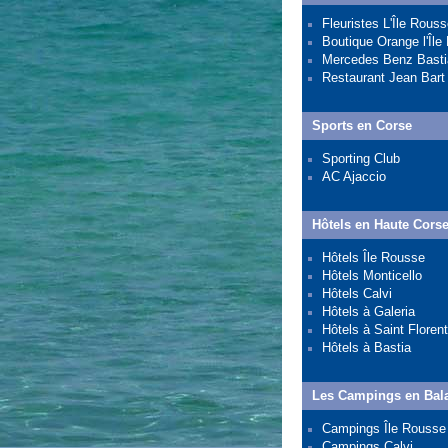
Fleuristes L'Île Rous
Boutique Orange l'Île
Mercedes Benz Basti
Restaurant Jean Bart
Sports en Corse
Sporting Club
AC Ajaccio
Hôtels en Haute Cors
Hôtels Île Rousse
Hôtels Monticello
Hôtels Calvi
Hôtels à Galeria
Hôtels à Saint Florent
Hôtels à Bastia
Les Campings en Bal
Campings Île Rousse
Campings Calvi