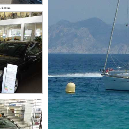
à Bastia
.