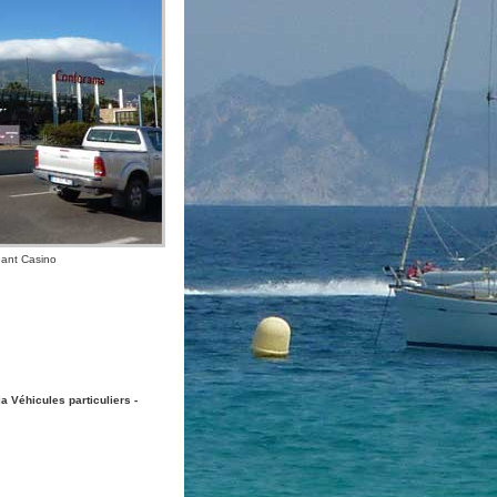
éant Casino
a Véhicules particuliers -