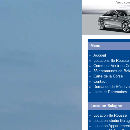
Votre con
Menu
Accueil
Locations Ile Rousse
Comment Venir en Co
36 communes de Bal
Carte de la Corse
Contact
Demande de Réserva
Liens et Partenaires
Location Balagne
Location Ile Rousse
Location studio Bala
Location Appartement