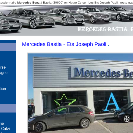
cessionnaire
Mercedes Benz
à Bastia (20600) en Haute Corse - Les Ets Joseph Paoli , route nat
Mercedes Bastia - Ets Joseph Paoli
.
rse
agne
tion
gne
 Calvi