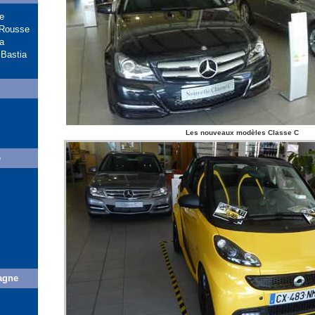
se
 Rousse
a
 Bastia
Les nouveaux modèles Classe C
e
agne