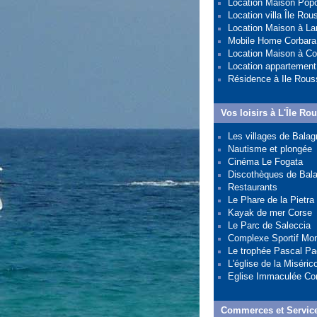
Location Maison Pop
Location villa Île Rou
Location Maison à L
Mobile Home Corbara
Location Maison à Co
Location appartemen
Résidence à Ile Rous
Vos loisirs à L'Île Ro
Les villages de Balag
Nautisme et plongée
Cinéma Le Fogata
Discothèques de Bal
Restaurants
Le Phare de la Pietra
Kayak de mer Corse
Le Parc de Saleccia
Complexe Sportif Mon
Le trophée Pascal Pao
L'église de la Miséric
Eglise Immaculée Co
Commerces et Servic