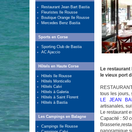
Restaurant Jean Bart Bastia
Fleuristes Ile Rousse
Boutique Orange Ile Rousse
Mercedes Benz Bastia
Sports en Corse
Sporting Club de Bastia
AC Ajaccio
Hôtels en Haute Corse
Le restaurant
le vieux port d
Hôtels Ile Rousse
Hôtels Monticello
Hôtels Calvi
RESTAURANT br
Hôtels à Galeria
tous les jours,
Hôtels à Saint Florent
LE JEAN BA
Hôtels à Bastia
artisanales, su
Le restaurant e
Les Campings en Balagne
Capacité :
50 c
Brasserie,res
Campings Ile Rousse
panoramique su
Campings Calvi