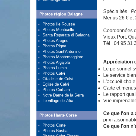
Spécialités :
Po
Photos région Balagne
Menus 26 € et 
Photos Ile Rousse
Photos Monticello
Coordonnées d
Santa Reparata di Balagna
Vieux Port, Qu
Photos Aregno
Tél : 04 95 31 
Photos Pigna
Photos Sant'Antonino
Photos Montemaggiore
Appréciation 
Photos Algajola
Photos Lumio
Le personnel s
Photos Calvi
Le service bien 
Citadelle de Calvi
L'accueil chale
Eglise de Calvi
Carte et menus
Photos Corbara
Le rapport quali
Notre Dame de la Serra
Vue imprenable 
Le village de Zilia
Ce que l'on a 
Photos Haute Corse
prix raisonnabl
Photos Corte
Ce que l'on n'
Photos Bastia