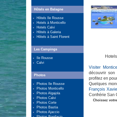
Hôtels en Balagne
Hôtels Ile Rousse
Hotels à Monticello
Hotels Calvi
Hôtels à Galeria
Hôtels à Saint Florent
Les Campings
Hotels
Ile Rousse
Calvi
Visiter Montice
découvrir son 
Photos
profitez en pou
Quelques monu
Photos Ile Rousse
Photos Monticello
François Xavi
Photos Algajola
Confrérie San 
Photos Calvi
Choissez votre
Photos Corte
Photos Bastia
Photos Ajaccio
Photos Bonifacio