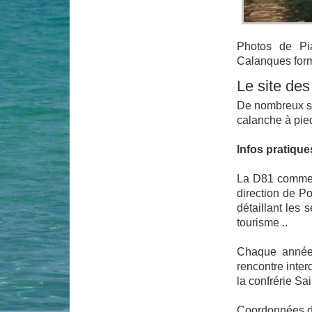
Photos de Pia
Calanques forme
Le site des
De nombreux sen
calanche à pied
Infos pratiqu
La D81 commen
direction de P
détaillant les 
tourisme ..
Chaque année,
rencontre inter
la confrérie Sa
Coordonnées de