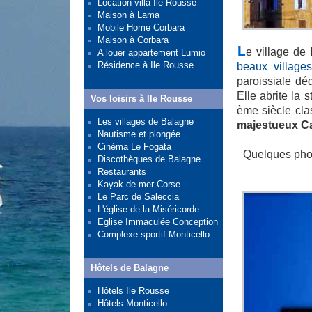
Location villa Ile Rousse
Maison à Lama
Mobile Home Corbara
Maison à Corbara
L
e village de
A louer appartement Lumio
Résidence à Ile Rousse
beaux village
paroissiale dé
Elle abrite la 
Vos loisirs à Ile Rousse
ème siècle cla
Les villages de Balagne
majestueux Ca
Nautisme et plongée
Cinéma Le Fogata
Quelques pho
Discothèques de Balagne
Restaurants
Kayak de mer Corse
Le Parc de Saleccia
L'église de la Miséricorde
Eglise Immaculée Conception
Complexe sportif Monticello
Hôtels de Balagne
Hôtels Ile Rousse
Hôtels Monticello