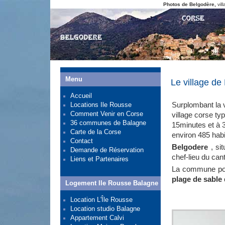
Photos de Belgodère,
vil
Menu
Le village d
Accueil
Surplombant la 
Locations Ile Rousse
Comment Venir en Corse
village corse ty
36 communes de Balagne
15minutes et à 
Carte de la Corse
environ 485 habi
Contact
Belgodere
, si
Demande de Réservation
chef-lieu du c
Liens et Partenaires
La commune pos
plage de sable
Logement Ile Rousse Balagne
Location L'Île Rousse
Location studio Balagne
Appartement Calvi